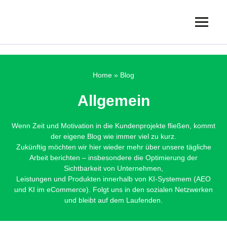
Skip
to
content
JONGO
Webagentur
—
SEO,
Home
»
Blog
WordPress-
Webdesign
Allgemein
und
Online-
Marketing
Wenn Zeit und Motivation in die Kundenprojekte fließen, kommt
der eigene Blog wie immer viel zu kurz.
Zukünftig möchten wir hier wieder mehr über unsere tägliche
Arbeit berichten – insbesondere die Optimierung der
Sichtbarkeit von Unternehmen,
Leistungen und Produkten innerhalb von KI-Systemem (AEO
und KI im eCommerce). Folgt uns in den sozialen Netzwerken
und bleibt auf dem Laufenden.