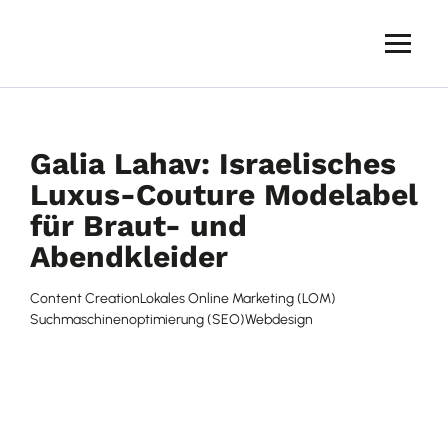
Skip
to
content
JONGO
Webagentur
—
SEO,
Galia Lahav: Israelisches
WordPress-
Webdesign
Luxus-Couture Modelabel
und
für Braut- und
Online-
Marketing
Abendkleider
Content Creation
Lokales Online Marketing (LOM)
Suchmaschinenoptimierung (SEO)
Webdesign