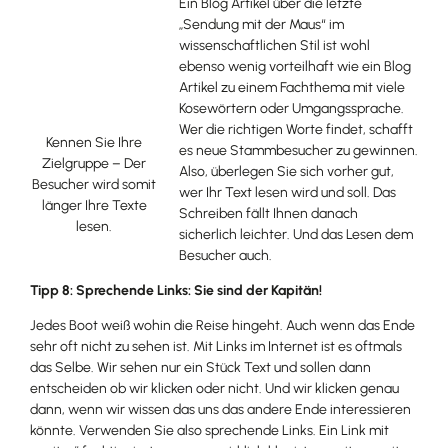
Ein Blog Artikel über die letzte
„Sendung mit der Maus“ im
wissenschaftlichen Stil ist wohl
ebenso wenig vorteilhaft wie ein Blog
Artikel zu einem Fachthema mit viele
Kosewörtern oder Umgangssprache.
Wer die richtigen Worte findet, schafft
Kennen Sie Ihre
es neue Stammbesucher zu gewinnen.
Zielgruppe – Der
Also, überlegen Sie sich vorher gut,
Besucher wird somit
wer Ihr Text lesen wird und soll. Das
länger Ihre Texte
Schreiben fällt Ihnen danach
lesen.
sicherlich leichter. Und das Lesen dem
Besucher auch.
Tipp 8: Sprechende Links: Sie sind der Kapitän!
Jedes Boot weiß wohin die Reise hingeht. Auch wenn das Ende
sehr oft nicht zu sehen ist. Mit Links im Internet ist es oftmals
das Selbe. Wir sehen nur ein Stück Text und sollen dann
entscheiden ob wir klicken oder nicht. Und wir klicken genau
dann, wenn wir wissen das uns das andere Ende interessieren
könnte. Verwenden Sie also sprechende Links. Ein Link mit