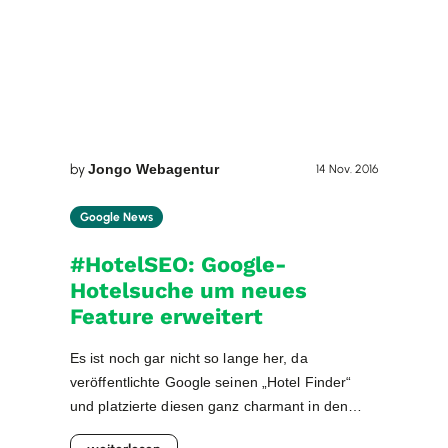
Webagentur (Foto: Maylin Blanke). Marcel:
Hallo […]
by
Jongo Webagentur
14 Nov. 2016
Google News
#HotelSEO: Google-
Hotelsuche um neues
Feature erweitert
Es ist noch gar nicht so lange her, da
veröffentlichte Google seinen „Hotel Finder“
und platzierte diesen ganz charmant in den
organischen Google SERPs ganz oben. Die