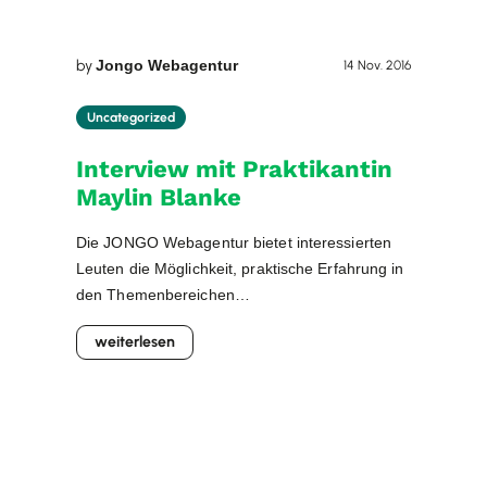
by
Jongo Webagentur
14 Nov. 2016
Uncategorized
Interview mit Praktikantin
Maylin Blanke
Die JONGO Webagentur bietet interessierten
Leuten die Möglichkeit, praktische Erfahrung in
den Themenbereichen
Suchmaschinenoptimierung, Webdesign und
weiterlesen
Online-Marketing zu erlangen. In diesem
Pratikum-Interview gibt Praktikantin Maylin
Auskunft über ihre allgemeinen Aufgaben im
Praktikum, ihr Interesse an kreativer Arbeit und
deren Möglichkeiten für den Einsatz im Online-
Marketing. Praktikum bei der JONGO