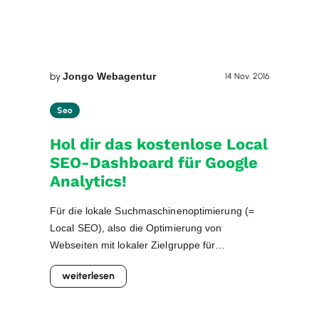
by
Jongo Webagentur
14 Nov. 2016
Seo
Hol dir das kostenlose Local
SEO-Dashboard für Google
Analytics!
Für die lokale Suchmaschinenoptimierung (=
Local SEO), also die Optimierung von
Webseiten mit lokaler Zielgruppe für
Suchmaschinen, gehört das Analysieren der
weiterlesen
Traffic-Daten (Monitoring) und die
resultierenden Anpassungen der Tätigkeiten
(Controlling) zum essentiellen Bestandteil einer