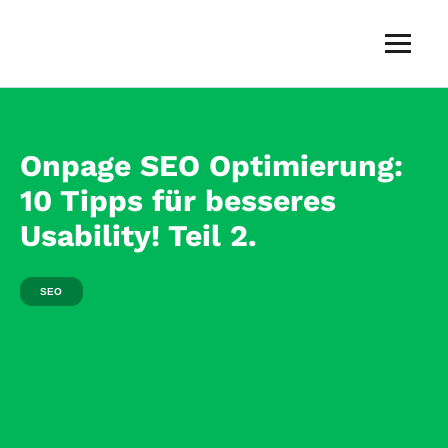
Skip
to
content
JONGO
Webagentur
—
SEO,
Onpage SEO Optimierung:
WordPress-
Webdesign
10 Tipps für besseres
und
Online-
Usability! Teil 2.
Marketing
SEO