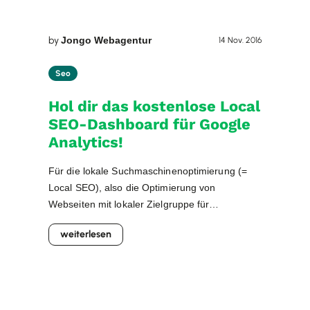
by
Jongo Webagentur
14 Nov. 2016
Seo
Hol dir das kostenlose Local
SEO-Dashboard für Google
Analytics!
Für die lokale Suchmaschinenoptimierung (=
Local SEO), also die Optimierung von
Webseiten mit lokaler Zielgruppe für
Suchmaschinen, gehört das Analysieren der
weiterlesen
Traffic-Daten (Monitoring) und die
resultierenden Anpassungen der Tätigkeiten
(Controlling) zum essentiellen Bestandteil einer
erfolgreichen SEO-Strategie. Zu den
wesentlichen Aufgaben der Offpage-