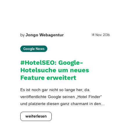
by
Jongo Webagentur
14 Nov. 2016
Google News
#HotelSEO: Google-
Hotelsuche um neues
Feature erweitert
Es ist noch gar nicht so lange her, da
veröffentlichte Google seinen „Hotel Finder“
und platzierte diesen ganz charmant in den
organischen Google SERPs ganz oben. Die
weiterlesen
großen Anbieter der Hotel-Vergleichsportale
und -Buchungsservices äußerten ihren Unmut