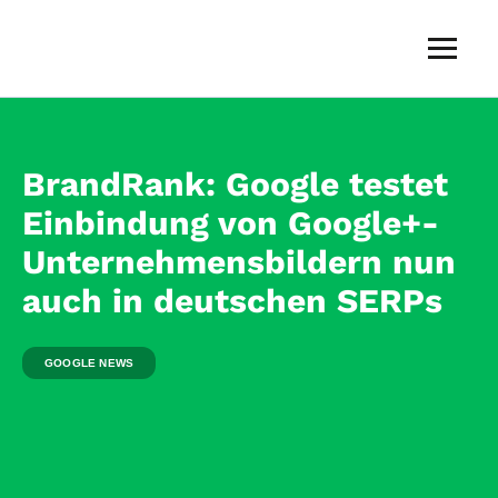
Skip
to
content
JONGO
Webagentur
—
SEO,
BrandRank: Google testet
WordPress-
Webdesign
Einbindung von Google+-
und
Online-
Unternehmensbildern nun
Marketing
auch in deutschen SERPs
GOOGLE NEWS