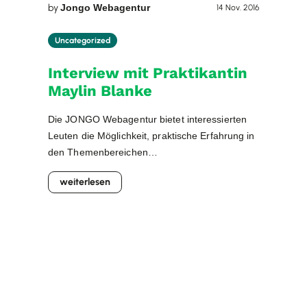
by
Jongo Webagentur
14 Nov. 2016
Uncategorized
Interview mit Praktikantin
Maylin Blanke
Die JONGO Webagentur bietet interessierten
Leuten die Möglichkeit, praktische Erfahrung in
den Themenbereichen
Suchmaschinenoptimierung, Webdesign und
weiterlesen
Online-Marketing zu erlangen. In diesem
Pratikum-Interview gibt Praktikantin Maylin
Auskunft über ihre allgemeinen Aufgaben im
Praktikum, ihr Interesse an kreativer Arbeit und
deren Möglichkeiten für den Einsatz im Online-
Marketing. Praktikum bei der JONGO
Webagentur (Foto: Maylin Blanke). Marcel:
Hallo […]