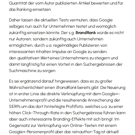
Quantität der vom Autor publizierten Artikel bewerten und für
das Ranking einsetzen.
Daher lassen die aktuellen Tests vermuten, dass Google
selbiges nun auch für Unternehmen testet und womöglich
zukünftig einsetzen könnte. Der s.g.
BrandRank
würde es nicht
nur Autoren, sondern zukünftig auch Unternehmen
ermöglichen, durch u.a. regelmäßiges Publizieren von
interessanten Inhalten Impulse an Google zu senden,
den
qualitativen Wert
eines Unternehmens zu steigern und
damit langfristig für einen Vorteil in den Suchergebnissen der
Suchmaschine zu sorgen.
Es sei ergänzend darauf hingewiesen, dass es zu großer
Wahrscheinlichkeit einen
BrandRank
bereits gibt. Die Neuerung
ist in erster Linie die direkte Verknüpfung mit dem Google+-
Unternehmensprofil und die resultierende Anreicherung der
SERPs um das dort hinterlegte Profilfoto, welches u.a. zu einer
höhen Click-Through-Rate in den Suchergebnisse führen kann
aber auch interessante Branding-Effekte mit sich bringt. Im
Gegensatz zur Verknüpfung von Online-Texten mit einem
Google+-Personenprofil über das
rel=author
-Tag ist aktuell